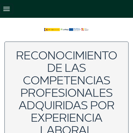
Pasar
al
Toggle navigation
contenido
principal
RECONOCIMIENTO
DE LAS
COMPETENCIAS
PROFESIONALES
ADQUIRIDAS POR
EXPERIENCIA
LABORAL