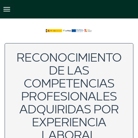
Pasar
al
Toggle navigation
contenido
principal
RECONOCIMIENTO
DE LAS
COMPETENCIAS
PROFESIONALES
ADQUIRIDAS POR
EXPERIENCIA
LABORAL